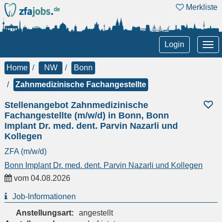
Merkliste
Tog
Login
nav
Home
NW
Bonn
Zahnmedizinische Fachangestellte
Stellenangebot Zahnmedizinische
Fachangestellte (m/w/d) in Bonn, Bonn
Implant Dr. med. dent. Parvin Nazarli und
Kollegen
ZFA (m/w/d)
Bonn Implant Dr. med. dent. Parvin Nazarli und Kollegen
vom
04.08.2026
Job-Informationen
Anstellungsart:
angestellt