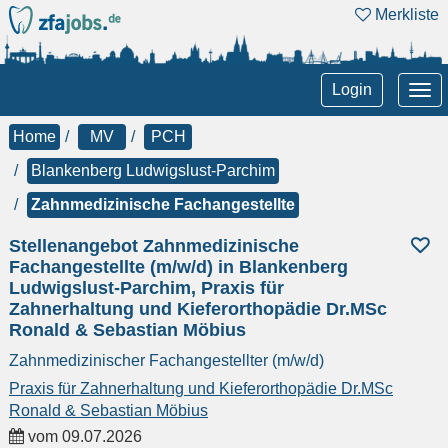
Merkliste
Tog
Login
nav
Home
MV
PCH
Blankenberg Ludwigslust-Parchim
Zahnmedizinische Fachangestellte
Stellenangebot Zahnmedizinische
Fachangestellte (m/w/d) in Blankenberg
Ludwigslust-Parchim, Praxis für
Zahnerhaltung und Kieferorthopädie Dr.MSc
Ronald & Sebastian Möbius
Zahnmedizinischer Fachangestellter (m/w/d)
Praxis für Zahnerhaltung und Kieferorthopädie Dr.MSc
Ronald & Sebastian Möbius
vom
09.07.2026