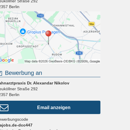
euköllner Straße 292
2357
Berlin
Bewerbung an
ahnarztpraxis Dr. Alexandar Nikolov
euköllner Straße 292
2357
Berlin
Email anzeigen
ewerbungscode
fajobs.de-dcc447