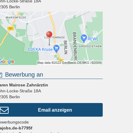
ohn-Locke-Straße 18A
2305
Berlin
Bewerbung an
aren Mairose Zahnärztin
ohn-Locke-Straße 18A
2305
Berlin
Email anzeigen
ewerbungscode
fajobs.de-b7795f