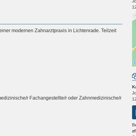
J
1
einer modernen Zahnarztpraxis in Lichtenrade. Teilzeit
K
J
dizinische/r Fachangestellte/r oder Zahnmedizinische/r
1
B
z