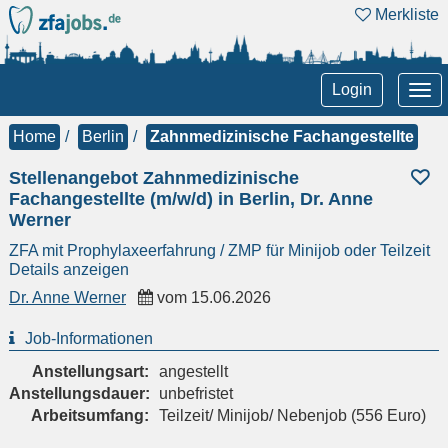
Merkliste
Tog
Login
nav
Home
Berlin
Zahnmedizinische Fachangestellte
Stellenangebot Zahnmedizinische
Fachangestellte (m/w/d) in Berlin, Dr. Anne
Werner
ZFA mit Prophylaxeerfahrung / ZMP für Minijob oder Teilzeit
Details anzeigen
Dr. Anne Werner
vom
15.06.2026
Job-Informationen
Anstellungsart:
angestellt
Anstellungsdauer:
unbefristet
Arbeitsumfang:
Teilzeit/ Minijob/ Nebenjob (556 Euro)