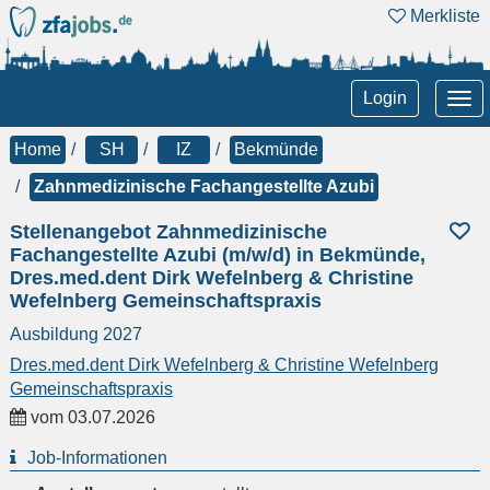
Merkliste
Tog
Login
nav
Home
SH
IZ
Bekmünde
Zahnmedizinische Fachangestellte Azubi
Stellenangebot Zahnmedizinische
Fachangestellte Azubi (m/w/d) in Bekmünde,
Dres.med.dent Dirk Wefelnberg & Christine
Wefelnberg Gemeinschaftspraxis
Ausbildung 2027
Dres.med.dent Dirk Wefelnberg & Christine Wefelnberg
Gemeinschaftspraxis
vom
03.07.2026
Job-Informationen