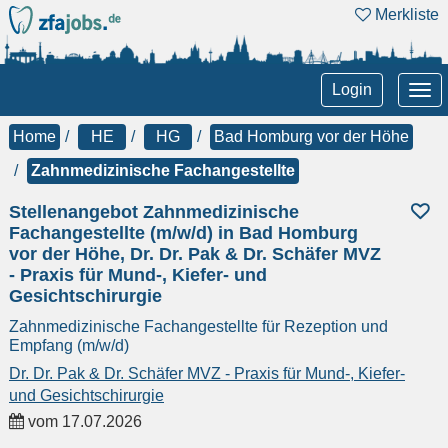
Merkliste
Tog
Login
nav
Home
HE
HG
Bad Homburg vor der Höhe
Zahnmedizinische Fachangestellte
Stellenangebot Zahnmedizinische
Fachangestellte (m/w/d) in Bad Homburg
vor der Höhe, Dr. Dr. Pak & Dr. Schäfer MVZ
- Praxis für Mund-, Kiefer- und
Gesichtschirurgie
Zahnmedizinische Fachangestellte für Rezeption und
Empfang (m/w/d)
Dr. Dr. Pak & Dr. Schäfer MVZ - Praxis für Mund-, Kiefer-
und Gesichtschirurgie
vom
17.07.2026